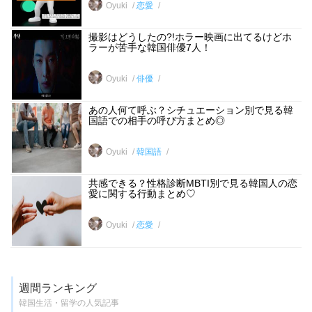
Oyuki
恋愛
撮影はどうしたの?!ホラー映画に出てるけどホ
ラーが苦手な韓国俳優7人！
Oyuki
俳優
あの人何て呼ぶ？シチュエーション別で見る韓
国語での相手の呼び方まとめ◎
Oyuki
韓国語
共感できる？性格診断MBTI別で見る韓国人の恋
愛に関する行動まとめ♡
Oyuki
恋愛
週間ランキング
韓国生活・留学の人気記事