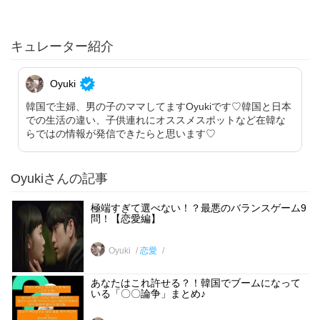
キュレーター紹介
Oyuki
韓国で主婦、男の子のママしてますOyukiです♡韓国と日本
での生活の違い、子供連れにオススメスポットなど在韓な
らではの情報が発信できたらと思います♡
Oyukiさんの記事
極端すぎて選べない！？最悪のバランスゲーム9
問！【恋愛編】
Oyuki
恋愛
あなたはこれ許せる？！韓国でブームになって
いる「〇〇論争」まとめ♪