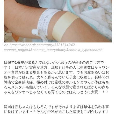
via
https://weheartit.com/entry/332151424?
context_page=4&context_query=baby&context_type=search
日韓で1番差が出るんではないかと思うのが産後の過ごし方で
す！！日本だと実家が遠方、旦那も仕事の人は生後数日からワン
オペ育児が始まる場合もあるかと思います。でもお股あるいはお
腹を切って縫われ、大きく膨らんでいた子宮は収縮し、長時間の
陣痛で全身筋肉痛、極め付けに産後のホルモンとやらが体はもち
ろんメンタルも蝕んでいく。そんな状態で産まれたばかりの赤ち
ゃんをワンオペじゃなくても育てるのはほんっとうに大変！！！
韓国は赤ちゃんはもちろんですがそれよりまずは母体を労わる事
に長けています＾＾そんな中私が過ごした産後をご紹介します！