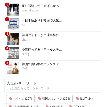
1
夜に閲覧したらやばいかも...
annhaksoon
|
2
【日本語あり】韓国で人気...
riri
|
3
韓国アイドルが生理事情に...
choa
|
4
今流行ってる「ラベルステ...
ユコ
|
5
韓国で流行中のバランスゲ...
Ⓟ.Ⓔ
|
人気のキーワード
いま話題になっているキーワード
おすすめ (107)
韓国スキンケア (223)
ILLIT (24)
LE SSERAFIM (131)
SNS (526)
ITZY (260)