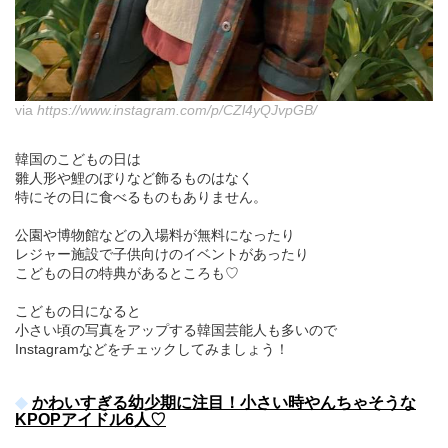
via
https://www.instagram.com/p/CZl4yQJvpGB/
韓国のこどもの日は
雛人形や鯉のぼりなど飾るものはなく
特にその日に食べるものもありません。
公園や博物館などの入場料が無料になったり
レジャー施設で子供向けのイベントがあったり
こどもの日の特典があるところも♡
こどもの日になると
小さい頃の写真をアップする韓国芸能人も多いので
Instagramなどをチェックしてみましょう！
かわいすぎる幼少期に注目！小さい時やんちゃそうな
KPOPアイドル6人♡