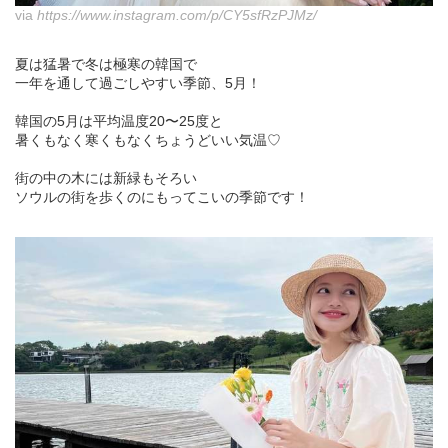
via
https://www.instagram.com/p/CY5sfRzPJMz/
夏は猛暑で冬は極寒の韓国で
一年を通して過ごしやすい季節、5月！
韓国の5月は平均温度20〜25度と
暑くもなく寒くもなくちょうどいい気温♡
街の中の木には新緑もそろい
ソウルの街を歩くのにもってこいの季節です！