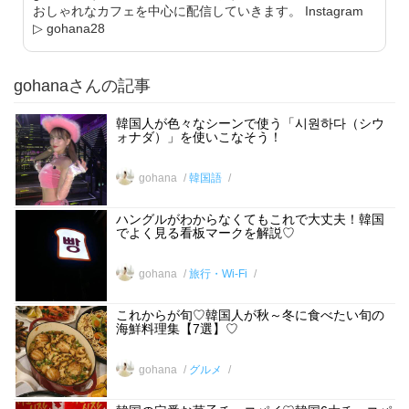
おしゃれなカフェを中心に配信していきます。 Instagram
▷ gohana28
gohanaさんの記事
韓国人が色々なシーンで使う「시원하다（シウ
ォナダ）」を使いこなそう！
gohana
韓国語
ハングルがわからなくてもこれで大丈夫！韓国
でよく見る看板マークを解説♡
gohana
旅行・Wi-Fi
これからが旬♡韓国人が秋～冬に食べたい旬の
海鮮料理集【7選】♡
gohana
グルメ