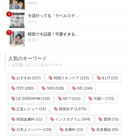
choa
|
4
今流行ってる「ラベルステ...
ユコ
|
5
韓国で今話題！可愛すぎる...
Ⓟ.Ⓔ
|
人気のキーワード
いま話題になっているキーワード
おすすめ (107)
韓国スキンケア (223)
ILLIT (23)
ITZY (260)
SNS (526)
IVE (194)
LE SSERAFIM (130)
NCT (314)
可愛い (723)
正直レビュー (16)
韓国女子 (1,675)
韓国皮膚科 (11)
インスタグラム (544)
愛用 (73)
日本人メンバー (134)
皮膚科 (22)
音楽番組 (45)