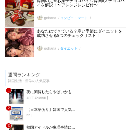
韓国の定番お菓子チョコパイ♡韓国6大チョコパ
イを解説！〜アレンジレシピ付〜
gohana
コンビニ・マート
あなたはできている？寒い季節にダイエットを
成功させる9つのチェックリスト！
gohana
ダイエット
週間ランキング
韓国生活・留学の人気記事
1
夜に閲覧したらやばいかも...
annhaksoon
|
2
【日本語あり】韓国で人気...
riri
|
3
韓国アイドルが生理事情に...