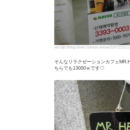
via
http://blog.naver.com/ryu-sense/220711511
そんなリラクゼーションカフェMR.H
ちらでも13000ｗです♡