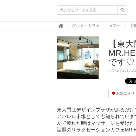

韓
グルメ・カフェ
カフェ
国
ト
【東大
レ
ン
MR.
ド
情
です♡
報
・
カフェ
2017.6.
韓
国
ま
と
お気に入り
め
J
東大門はデザインプラザがあるだけ
O
アパレル市場としても知られていま
A
んで疲れた時はマッサージを受けた
H
-
話題のリラクゼーションカフェMR.H
ジ