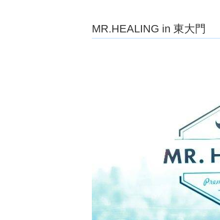
ョ
ア
-
MR.HEALING in 東大門