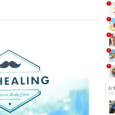
1
2
3
4
5
お
今注