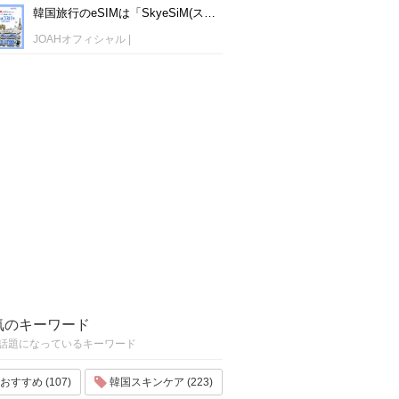
韓国旅行のeSIMは「SkyeSiM(スカイイーシム)」！1日単位で最安値380円から利用可能！
JOAHオフィシャル
|
気のキーワード
話題になっているキーワード
おすすめ (107)
韓国スキンケア (223)