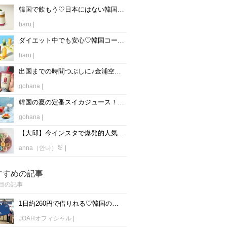
韓国で飲もう♡日本にはない韓国スタバ限定のおすすめメニュー♡
haru
|
ダイエット中でも安心♡韓国コーヒーチェーン店で飲める美味しい低カロリー飲料！
haru
|
出国までの時間つぶしに♪金浦空港にあるカフェ特集♡
gohana
|
韓国の夏の定番スイカジュース！韓国大手チェーン店のスイカジュースまとめ♡
gohana
|
【大邱】今インスタで爆発的人気♡かわいすぎるマカロンが売ってるお店「ROMANTIQUE」って？♡
anna（안나）🐰
|
すすめの記事
目の記事
1日約260円で借りれる♡韓国のWiFiレンタルおすすめ「WiFi弁当(WiFi Dosirak)」
JOAHオフィシャル
|