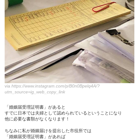
via
https://www.instagram.com/p/B0n0Bpelq4A/?
utm_source=ig_web_copy_link
「婚姻届受理証明書」があると
すでに日本では夫婦として認められているということになり
他に必要な書類がなくなります！
ちなみに私が婚姻届けを提出した市役所では
「婚姻届受理証明書」があれば