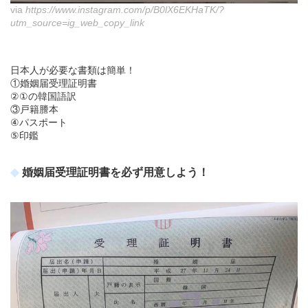
via
https://www.instagram.com/p/B0lX6EKHaTK/?
utm_source=ig_web_copy_link
日本人が必要な書類は簡単！
①婚姻届受理証明書
②①の韓国語訳
③戸籍謄本
④パスポート
⑤印鑑
婚姻届受理証明書を必ず用意しよう！