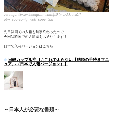
via
https://www.instagram.com/p/B0nvzS8hbx9/?
utm_source=ig_web_copy_link
先日韓国での入籍も無事終わったので
今回は韓国での入籍編をお送りします！
日本で入籍バージョンはこちら↓
日韓カップル注目♡これで困らない【結婚の手続きマニ
ュアル（日本で入籍バージョン）】
～日本人が必要な書類～