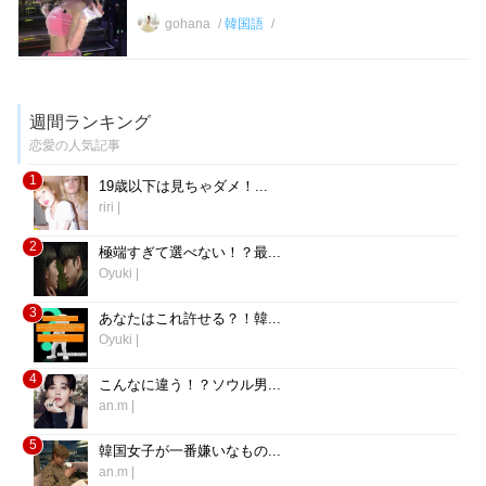
gohana
韓国語
週間ランキング
恋愛の人気記事
1
19歳以下は見ちゃダメ！...
riri
|
2
極端すぎて選べない！？最...
Oyuki
|
3
あなたはこれ許せる？！韓...
Oyuki
|
4
こんなに違う！？ソウル男...
an.m
|
5
韓国女子が一番嫌いなもの...
an.m
|