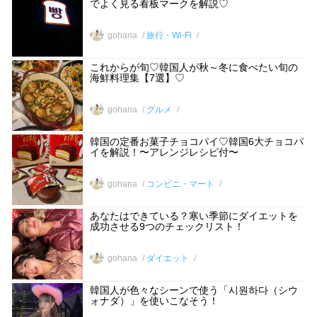
でよく見る看板マークを解説♡
gohana
旅行・Wi-Fi
これからが旬♡韓国人が秋～冬に食べたい旬の
海鮮料理集【7選】♡
gohana
グルメ
韓国の定番お菓子チョコパイ♡韓国6大チョコパ
イを解説！〜アレンジレシピ付〜
gohana
コンビニ・マート
あなたはできている？寒い季節にダイエットを
成功させる9つのチェックリスト！
gohana
ダイエット
韓国人が色々なシーンで使う「시원하다（シウ
ォナダ）」を使いこなそう！