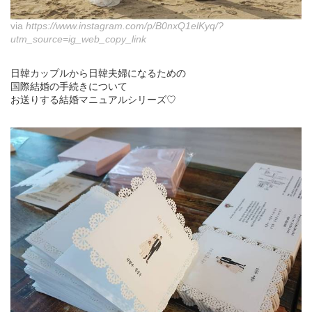
via
https://www.instagram.com/p/B0nxQ1elKyq/?
utm_source=ig_web_copy_link
日韓カップルから日韓夫婦になるための
国際結婚の手続きについて
お送りする結婚マニュアルシリーズ♡