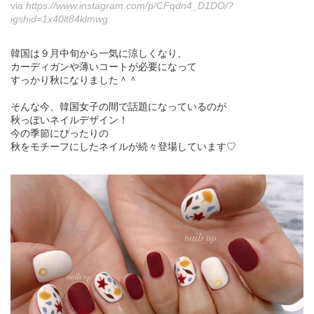
via
https://www.instagram.com/p/CFqdn4_D1DO/?
igshid=1x40lt84klmwg
韓国は９月中旬から一気に涼しくなり、
カーディガンや薄いコートが必要になって
すっかり秋になりました＾＾
そんな今、韓国女子の間で話題になっているのが
秋っぽいネイルデザイン！
今の季節にぴったりの
秋をモチーフにしたネイルが続々登場しています♡