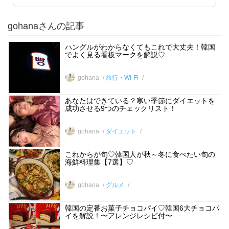
gohanaさんの記事
ハングルがわからなくてもこれで大丈夫！韓国
でよく見る看板マークを解説♡
gohana
旅行・Wi-Fi
あなたはできている？寒い季節にダイエットを
成功させる9つのチェックリスト！
gohana
ダイエット
これからが旬♡韓国人が秋～冬に食べたい旬の
海鮮料理集【7選】♡
gohana
グルメ
韓国の定番お菓子チョコパイ♡韓国6大チョコパ
イを解説！〜アレンジレシピ付〜