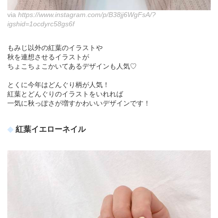
via
https://www.instagram.com/p/B38jj6WgFsA/?
igshid=1ocdyrc58gs6f
もみじ以外の紅葉のイラストや
秋を連想させるイラストが
ちょこちょこかいてあるデザインも人気♡
とくに今年はどんぐり柄が人気！
紅葉とどんぐりのイラストをいれれば
一気に秋っぽさが増すかわいいデザインです！
紅葉イエローネイル