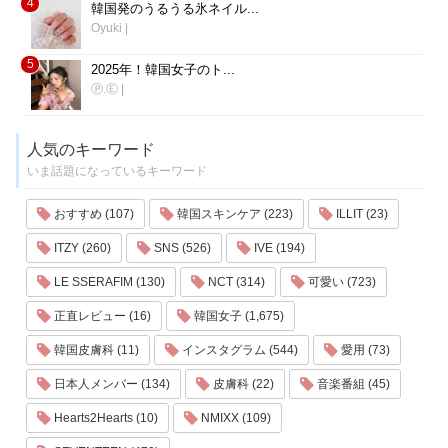
4
韓国発のうるうる氷ネイル...
Oyuki
|
5
2025年！韓国女子のト...
Ⓟ.Ⓔ
|
人気のキーワード
いま話題になっているキーワード
おすすめ (107)
韓国スキンケア (223)
ILLIT (23)
ITZY (260)
SNS (526)
IVE (194)
LE SSERAFIM (130)
NCT (314)
可愛い (723)
正直レビュー (16)
韓国女子 (1,675)
韓国皮膚科 (11)
インスタグラム (544)
愛用 (73)
日本人メンバー (134)
皮膚科 (22)
音楽番組 (45)
Hearts2Hearts (10)
NMIXX (109)