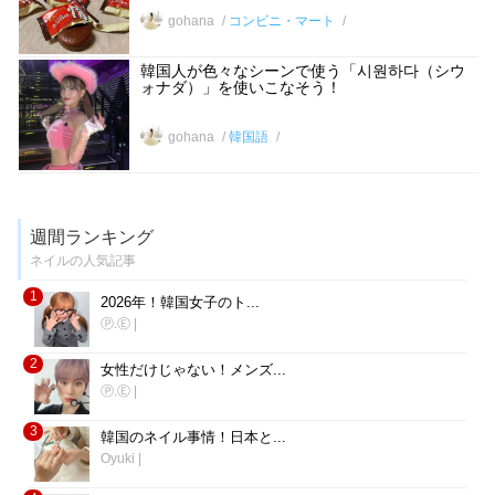
gohana
コンビニ・マート
韓国人が色々なシーンで使う「시원하다（シウ
ォナダ）」を使いこなそう！
gohana
韓国語
週間ランキング
ネイルの人気記事
1
2026年！韓国女子のト...
Ⓟ.Ⓔ
|
2
女性だけじゃない！メンズ...
Ⓟ.Ⓔ
|
3
韓国のネイル事情！日本と...
Oyuki
|