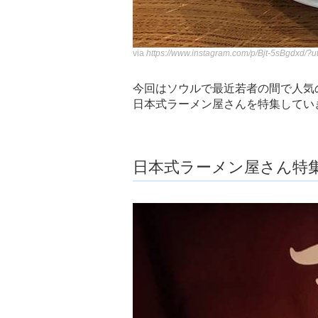
via
https://www.instagram.com/p/Bjt-5sBgdxd/
今回はソウルで最近若者の間で人気
日本式ラーメン屋さんを特集してい
日本式ラーメン屋さん特