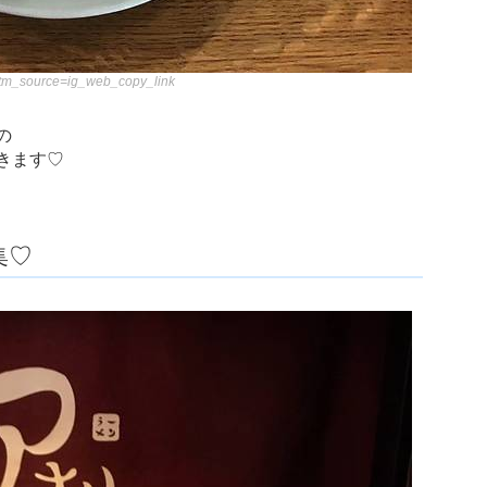
?utm_source=ig_web_copy_link
の
きます♡
集♡