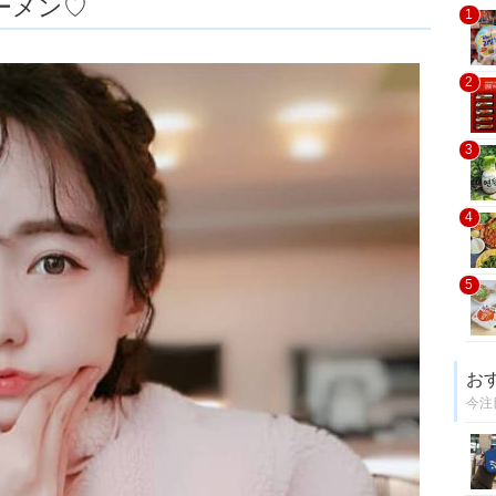
ーメン♡
1
2
3
4
5
お
今注