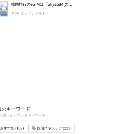
韓国旅行のeSIMは「SkyeSiM(スカイイーシム)」！1日単位で最安値380円から利用可能！
JOAHオフィシャル
|
気のキーワード
話題になっているキーワード
おすすめ (107)
韓国スキンケア (223)