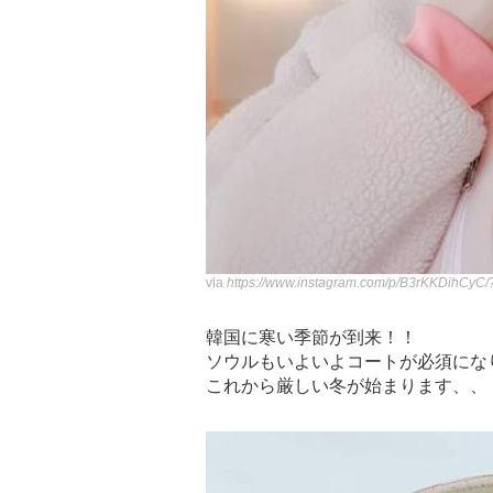
via
https://www.instagram.com/p/B3rKKDihCyC
韓国に寒い季節が到来！！
ソウルもいよいよコートが必須にな
これから厳しい冬が始まります、、