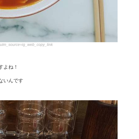
/?utm_source=ig_web_copy_link
すよね！
ないんです