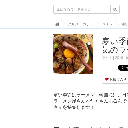

韓
グルメ・カフェ
グルメ
国
ト
寒い季
レ
ン
気のラ
ド
情
グルメ
2019.10
報
・
韓
国
お気に入り
ま
と
め
寒い季節はラーメン！韓国には、日
ラーメン屋さんがたくさんあるんで
J
O
さんを特集します！！
A
H
-
ジ