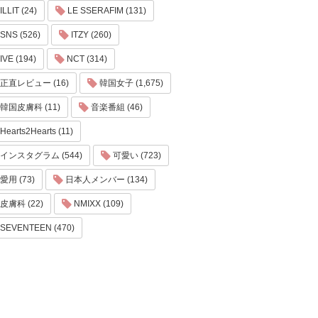
ILLIT (24)
LE SSERAFIM (131)
SNS (526)
ITZY (260)
IVE (194)
NCT (314)
正直レビュー (16)
韓国女子 (1,675)
韓国皮膚科 (11)
音楽番組 (46)
Hearts2Hearts (11)
インスタグラム (544)
可愛い (723)
愛用 (73)
日本人メンバー (134)
皮膚科 (22)
NMIXX (109)
SEVENTEEN (470)