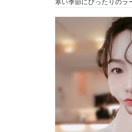
寒い季節にぴったりのラ
ョ
ア
-