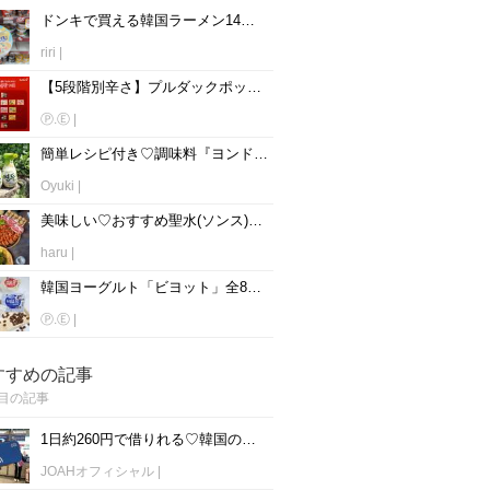
ドンキで買える韓国ラーメン14選！辛い？どんな味？徹底解説！
riri
|
【5段階別辛さ】プルダックポックンミョン9種類を辛い順に紹介♡
Ⓟ.Ⓔ
|
簡単レシピ付き♡調味料『ヨンドゥ』って？おうちで本格韓国料理ができる♡
Oyuki
|
美味しい♡おすすめ聖水(ソンス)グルメ店5選！【2026年最新】
haru
|
韓国ヨーグルト「ビヨット」全8種類を紹介♡味は？どこで買える？
Ⓟ.Ⓔ
|
すすめの記事
目の記事
1日約260円で借りれる♡韓国のWiFiレンタルおすすめ「WiFi弁当(WiFi Dosirak)」
JOAHオフィシャル
|