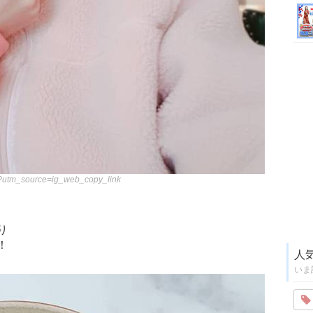
/?utm_source=ig_web_copy_link
り
！
人
いま