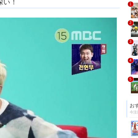
深い！
1
2
3
4
5
お
今注