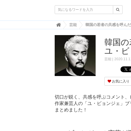

韓
芸能
国
ト
韓国の
レ
ン
ユ・ビ
ド
情
芸能
2020.11.1
報
・
韓
国
お気に入り
ま
と
め
切口が鋭く、共感を呼ぶコメント、
作家兼芸人の「ユ・ビョンジェ」ブ
J
O
まとめました！
A
H
-
ジ