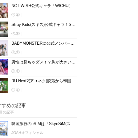
NCT WISH公式キャラ「WICHU(ウィチュ)」！名前、読み方、動物を大公開♡
Ⓟ.Ⓔ
|
Stray Kids(スキズ)公式キャラ！SKZOOの名前、読み方、動物を大公開♡
Ⓟ.Ⓔ
|
BABYMONSTERに公式メンバーカラーはある？メンバー別に紹介♡
Ⓟ.Ⓔ
|
男性は見ちゃダメ！？胸が大きいと話題の韓国女性アイドル15人を紹介♡
Ⓟ.Ⓔ
|
RU Next?(アユネク)脱落から韓国アイドルになった5人は？
Ⓟ.Ⓔ
|
すすめの記事
目の記事
韓国旅行のeSIMは「SkyeSiM(スカイイーシム)」！1日単位で最安値380円から利用可能！
JOAHオフィシャル
|