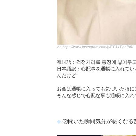
via
https://www.instagram.com/p/CE1kTInnPf0/
韓国語：걱정거리를 통장에 넣어두고 싶
日本語訳：心配事を通帳に入れてい
んだけど
お金は通帳に入っても気づいた頃に
そんな感じで心配な事も通帳に入れ
②聞いた瞬間気分が悪くなる