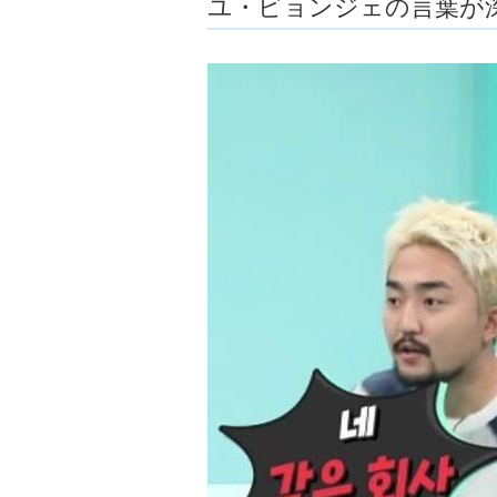
ユ・ビョンジェの言葉が
ョ
ア
-