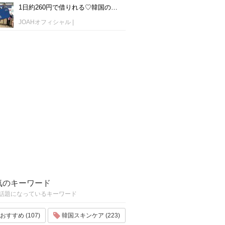
1日約260円で借りれる♡韓国のWiFiレンタルおすすめ「WiFi弁当(WiFi Dosirak)」
JOAHオフィシャル
|
気のキーワード
話題になっているキーワード
おすすめ (107)
韓国スキンケア (223)