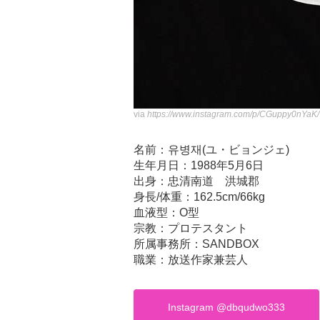
via
https://www.instagram.com/p/CGuppy0nYaK/
名前：유병재(ユ・ビョンジェ)
生年月日：1988年5月6日
出身：忠清南道 洪城郡
身長/体重：162.5cm/66kg
血液型：O型
宗教：プロテスタント
所属事務所：SANDBOX
職業：放送作家兼芸人
Instagram @dbqudwo333