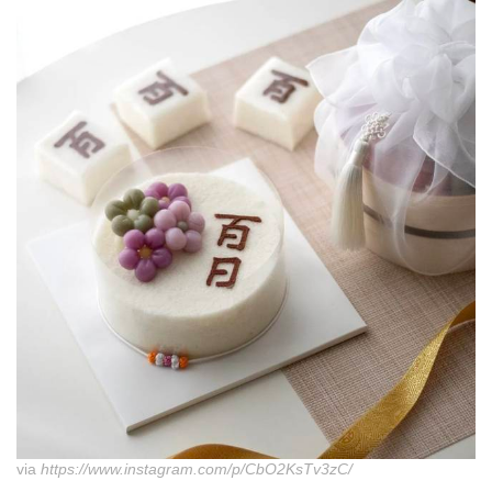
via
https://www.instagram.com/p/CbO2KsTv3zC/