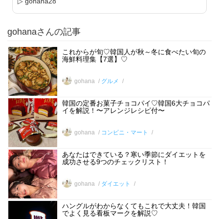
▷ gohana28
gohanaさんの記事
これからが旬♡韓国人が秋～冬に食べたい旬の
海鮮料理集【7選】♡
gohana
グルメ
韓国の定番お菓子チョコパイ♡韓国6大チョコパ
イを解説！〜アレンジレシピ付〜
gohana
コンビニ・マート
あなたはできている？寒い季節にダイエットを
成功させる9つのチェックリスト！
gohana
ダイエット
ハングルがわからなくてもこれで大丈夫！韓国
でよく見る看板マークを解説♡