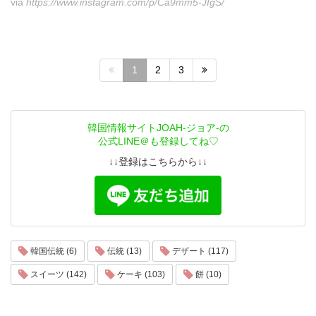
via
https://www.instagram.com/p/Ca9mm5-JIgS/
1
2
3
韓国情報サイトJOAH-ジョア-の
公式LINE＠も登録してね♡
↓↓登録はこちらから↓↓
韓国伝統 (6)
伝統 (13)
デザート (117)
スイーツ (142)
ケーキ (103)
餅 (10)