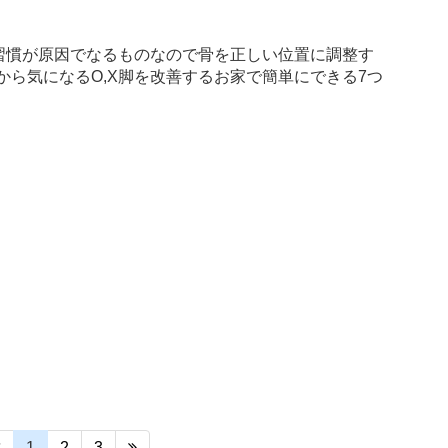
活習慣が原因でなるものなので骨を正しい位置に調整す
ら気になるO,X脚を改善するお家で簡単にできる7つ
1
2
3