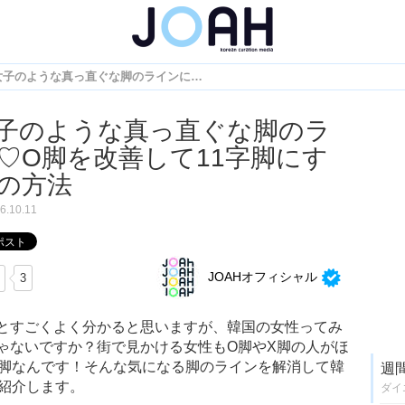
韓国女子のような真っ直ぐな脚のラインに♡O脚を改善して11字脚にする７つの方法
子のような真っ直ぐな脚のラ
♡O脚を改善して11字脚にす
の方法
6.10.11
JOAHオフィシャル
3
とすごくよく分かると思いますが、韓国の女性ってみ
ゃないですか？街で見かける女性もO脚やX脚の人がほ
字脚なんです！そんな気になる脚のラインを解消して韓
週
ご紹介します。
ダイ