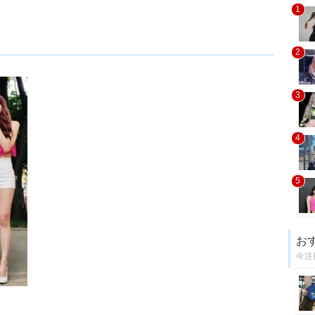
1
2
3
4
5
お
今注