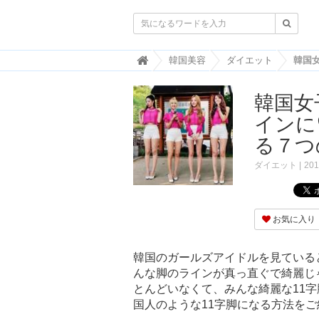

韓
韓国美容
ダイエット
国
ト
韓国女
レ
ン
インに
ド
情
る７つ
報
・
ダイエット
201
韓
国
ま
と
お気に入り
め
J
韓国のガールズアイドルを見ている
O
んな脚のラインが真っ直ぐで綺麗じ
A
とんどいなくて、みんな綺麗な11
H
-
国人のような11字脚になる方法を
ジ