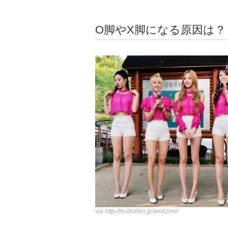
ョ
ア
-
O脚やX脚になる原因は？
via
http://m.diodeo.jp/webzine/