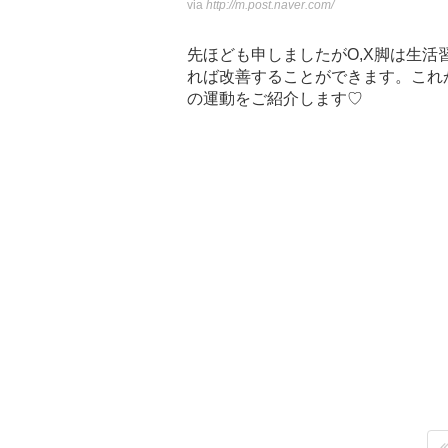
via
http://m.post.naver.com/
先ほども申しましたがO,X脚は生
れば改善することができます。これか
の運動をご紹介します♡