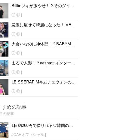
Billlieツキが激やせ！？そのダイエット方法とは？
Ⓟ.Ⓔ
|
急激に痩せて綺麗になった！IVEリズのダイエット法を紹介♡
Ⓟ.Ⓔ
|
大食いなのに神体型！？BABYMONSTERアヒョンの体型維持法とは？
Ⓟ.Ⓔ
|
まるで人形！？aespaウィンターのダイエット法を伝授♡
Ⓟ.Ⓔ
|
LE SSERAFIMキムチェウォンのダイエット法を大公開♡
Ⓟ.Ⓔ
|
すすめの記事
目の記事
1日約260円で借りれる♡韓国のWiFiレンタルおすすめ「WiFi弁当(WiFi Dosirak)」
JOAHオフィシャル
|