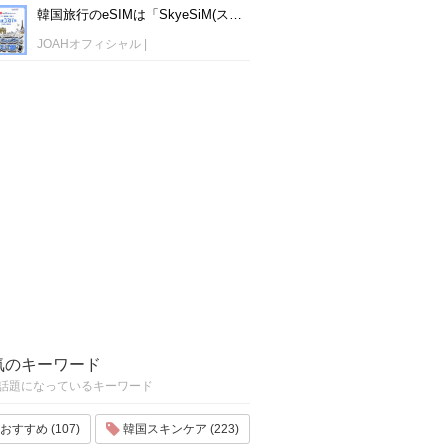
韓国旅行のeSIMは「SkyeSiM(スカイイーシム)」！1日単位で最安値380円から利用可能！
JOAHオフィシャル
|
気のキーワード
話題になっているキーワード
おすすめ (107)
韓国スキンケア (223)