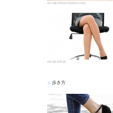
via
http://news.livedoor.com/
via
top.tsite.jp
歩き方