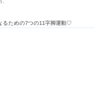
う。
るための7つの11字脚運動♡