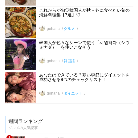
これからが旬♡韓国人が秋～冬に食べたい旬の
海鮮料理集【7選】♡
gohana
グルメ
韓国人が色々なシーンで使う「시원하다（シウ
ォナダ）」を使いこなそう！
gohana
韓国語
あなたはできている？寒い季節にダイエットを
成功させる9つのチェックリスト！
gohana
ダイエット
週間ランキング
グルメの人気記事
1