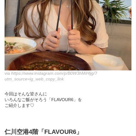
via
https://www.instagram.com/p/B0W3hMiHljg/?
utm_source=ig_web_copy_link
今回はそんな皆さんに
いろんなご飯がそろう「FLAVOUR6」を
ご紹介します♡
仁川空港4階「FLAVOUR6」