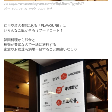
via
https://www.instagram.com/p/BqMbwwTgynW/?
utm_source=ig_web_copy_link
仁川空港の4階にある「FLAVOUR6」は
いろんなご飯がそろうフードコート！
韓国料理から和食と
種類が豊富なので一緒に旅行する
家族やお友達も満場一致すること間違いなし♡