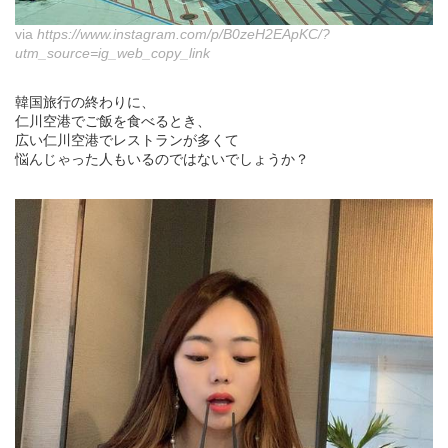
via
https://www.instagram.com/p/B0zeH2EApKC/?
utm_source=ig_web_copy_link
韓国旅行の終わりに、
仁川空港でご飯を食べるとき、
広い仁川空港でレストランが多くて
悩んじゃった人もいるのではないでしょうか？