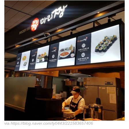
via
https://blog.naver.com/ly0443/221583657406