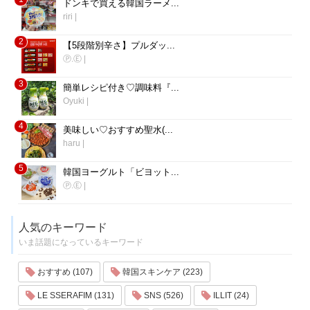
ドンキで買える韓国ラーメ...
riri
|
2
【5段階別辛さ】プルダッ...
Ⓟ.Ⓔ
|
3
簡単レシピ付き♡調味料『...
Oyuki
|
4
美味しい♡おすすめ聖水(...
haru
|
5
韓国ヨーグルト「ビヨット...
Ⓟ.Ⓔ
|
人気のキーワード
いま話題になっているキーワード
おすすめ (107)
韓国スキンケア (223)
LE SSERAFIM (131)
SNS (526)
ILLIT (24)