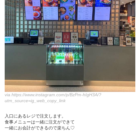
via
https://www.instagram.com/p/BzPm-hIgH3A/?
utm_source=ig_web_copy_link
入口にあるレジで注文します。
食事メニューは一緒に注文ができて
一緒にお会計ができるので楽ちん♡