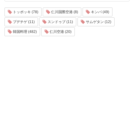
トッポッキ (78)
仁川国際空港 (8)
キンパ (49)
プデチゲ (11)
スンドゥブ (11)
サムゲタン (12)
韓国料理 (482)
仁川空港 (20)