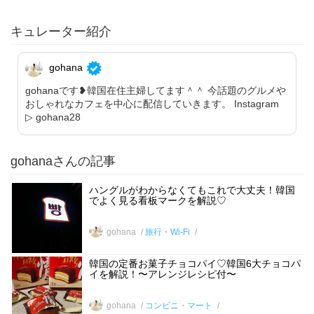
キュレーター紹介
gohana
gohanaです❥韓国在住主婦してます＾＾ 今話題のグルメや
おしゃれなカフェを中心に配信していきます。 Instagram
▷ gohana28
gohanaさんの記事
ハングルがわからなくてもこれで大丈夫！韓国
でよく見る看板マークを解説♡
gohana
旅行・Wi-Fi
韓国の定番お菓子チョコパイ♡韓国6大チョコパ
イを解説！〜アレンジレシピ付〜
gohana
コンビニ・マート