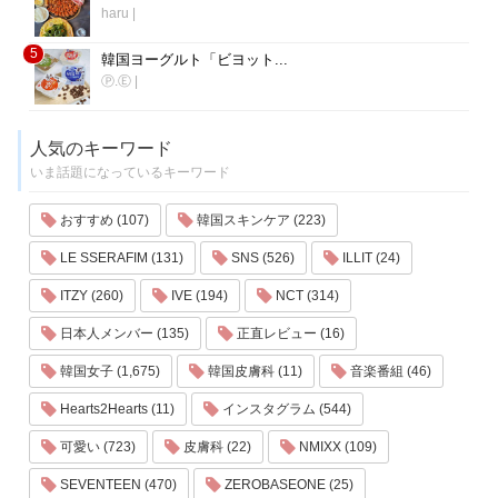
haru
|
5
韓国ヨーグルト「ビヨット...
Ⓟ.Ⓔ
|
人気のキーワード
いま話題になっているキーワード
おすすめ (107)
韓国スキンケア (223)
LE SSERAFIM (131)
SNS (526)
ILLIT (24)
ITZY (260)
IVE (194)
NCT (314)
日本人メンバー (135)
正直レビュー (16)
韓国女子 (1,675)
韓国皮膚科 (11)
音楽番組 (46)
Hearts2Hearts (11)
インスタグラム (544)
可愛い (723)
皮膚科 (22)
NMIXX (109)
SEVENTEEN (470)
ZEROBASEONE (25)