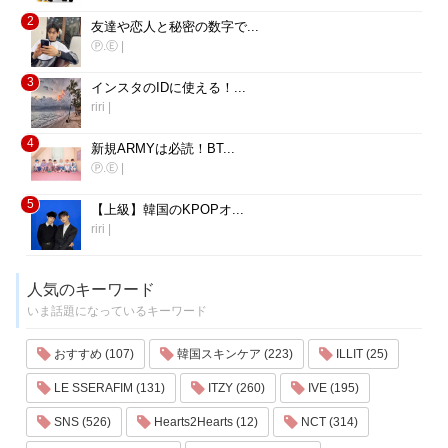
2
友達や恋人と秘密の数字で...
Ⓟ.Ⓔ
|
3
インスタのIDに使える！...
riri
|
4
新規ARMYは必読！BT...
Ⓟ.Ⓔ
|
5
【上級】韓国のKPOPオ...
riri
|
人気のキーワード
いま話題になっているキーワード
おすすめ (107)
韓国スキンケア (223)
ILLIT (25)
LE SSERAFIM (131)
ITZY (260)
IVE (195)
SNS (526)
Hearts2Hearts (12)
NCT (314)