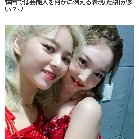
韓国では芸能人を何かに例える表現(造語)が多
い？♡