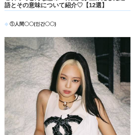
語とその意味について紹介♡【12選】
①人間〇〇(인간〇〇)