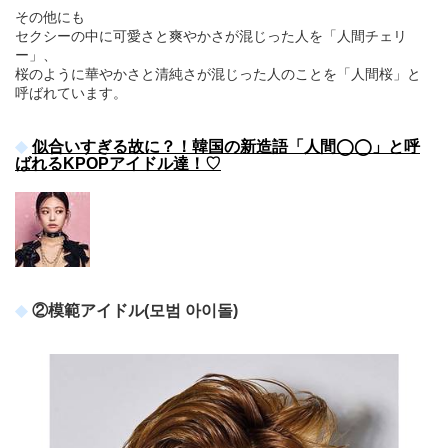
その他にも
セクシーの中に可愛さと爽やかさが混じった人を「人間チェリ
ー」、
桜のように華やかさと清純さが混じった人のことを「人間桜」と
呼ばれています。
似合いすぎる故に？！韓国の新造語「人間◯◯」と呼
ばれるKPOPアイドル達！♡
②模範アイドル(모범 아이돌)