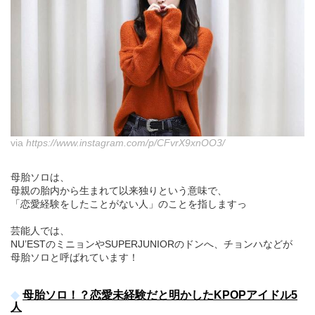
via
https://www.instagram.com/p/CFvrX9xnOO3/
母胎ソロは、
母親の胎内から生まれて以来独りという意味で、
「恋愛経験をしたことがない人」のことを指しますっ
芸能人では、
NU’ESTのミニョンやSUPERJUNIORのドンへ、チョンハなどが
母胎ソロと呼ばれています！
母胎ソロ！？恋愛未経験だと明かしたKPOPアイドル5
人