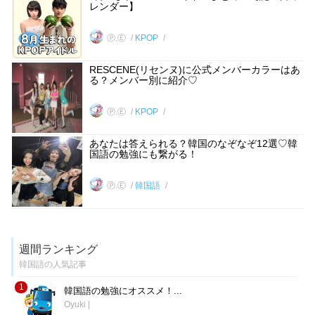
レンダー】
Ⓟ.Ⓔ
KPOP
RESCENE(リセンヌ)に公式メンバーカラーはあ
る？メンバー別に紹介♡
Ⓟ.Ⓔ
KPOP
あなたは答えられる？韓国のなぞなぞ12選♡韓
国語の勉強にも繋がる！
Ⓟ.Ⓔ
韓国語
週間ランキング
韓国語の人気記事
1
韓国語の勉強にオススメ！...
Oyuki
|