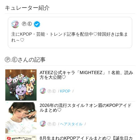
キュレーター紹介
Ⓟ.Ⓔ
主にKPOP・芸能・トレンド記事を配信中♡韓国好きは集ま
れ～♡
Ⓟ.Ⓔさんの記事
ATEEZ公式キャラ「MIGHTEEZ」！名前、読み
方を大公開♡
Ⓟ.Ⓔ
KPOP
2026年の流行スタイル？オン眉のKPOPアイド
ルまとめ♡
Ⓟ.Ⓔ
ヘアスタイル
8月生まれのKPOPアイドルまとめ♡【誕生日カ