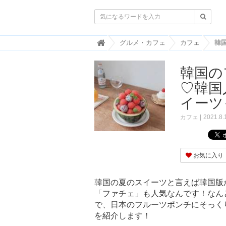

韓
グルメ・カフェ
カフェ
国
ト
韓国の
レ
ン
♡韓国
ド
情
イーツ
報
・
カフェ
2021.8.
韓
国
ま
と
お気に入り
め
J
韓国の夏のスイーツと言えば韓国版
O
「ファチェ」も人気なんです！なんと
A
で、日本のフルーツポンチにそっく
H
-
を紹介します！
ジ