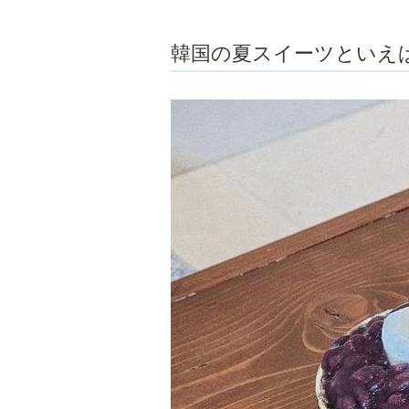
ョ
ア
-
韓国の夏スイーツといえ