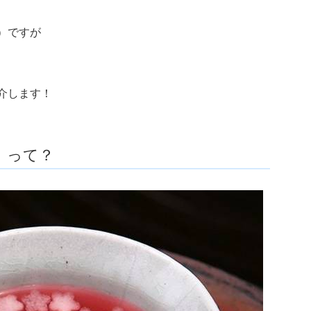
）ですが
介します！
」って？