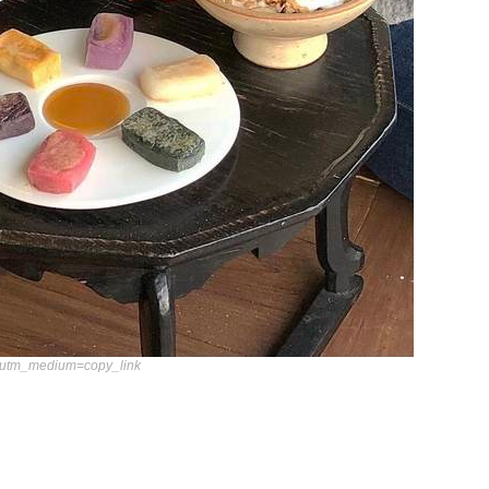
/?utm_medium=copy_link