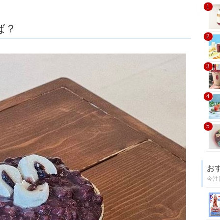
1
ば？
2
3
4
5
お
今注