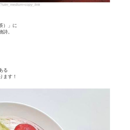
m/?utm_medium=copy_link
茶）」に
物詩。
ある
ります！