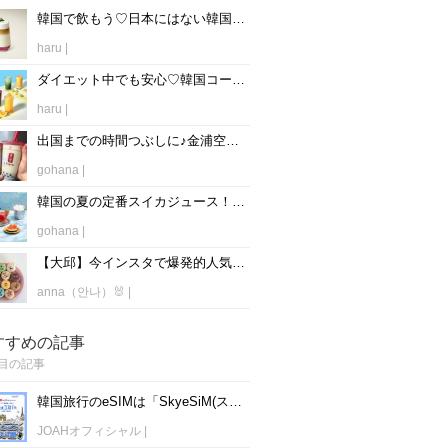
韓国で飲もう♡日本にはない韓国スタバ限定のおすすめメニュー♡
haru
|
ダイエット中でも安心♡韓国コーヒーチェーン店で飲める美味しい低カロリー飲料！
haru
|
出国までの時間つぶしに♪金浦空港にあるカフェ特集♡
gohana
|
韓国の夏の定番スイカジュース！韓国大手チェーン店のスイカジュースまとめ♡
gohana
|
【大邱】今インスタで爆発的人気♡かわいすぎるマカロンが売ってるお店「ROMANTIQUE」って？♡
anna（안나）🐰
|
すすめの記事
目の記事
韓国旅行のeSIMは「SkyeSiM(スカイイーシム)」！1日単位で最安値380円から利用可能！
JOAHオフィシャル
|