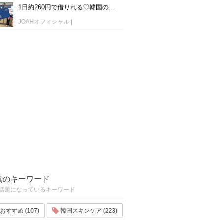
1日約260円で借りれる♡韓国のWiFiレンタルおすすめ「WiFi弁当(WiFi Dosirak)」
JOAHオフィシャル
|
気のキーワード
話題になっているキーワード
おすすめ (107)
韓国スキンケア (223)