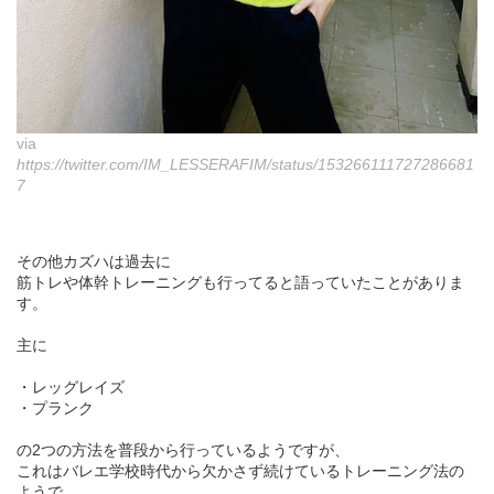
via
https://twitter.com/IM_LESSERAFIM/status/153266111727286681
7
その他カズハは過去に
筋トレや体幹トレーニングも行ってると語っていたことがありま
す。
主に
・レッグレイズ
・プランク
の2つの方法を普段から行っているようですが、
これはバレエ学校時代から欠かさず続けているトレーニング法の
ようで