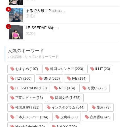
4
まるで人形！？aespa...
Ⓟ.Ⓔ
|
5
LE SSERAFIMキ...
Ⓟ.Ⓔ
|
人気のキーワード
いま話題になっているキーワード
おすすめ (107)
韓国スキンケア (223)
ILLIT (23)
ITZY (260)
SNS (526)
IVE (194)
LE SSERAFIM (130)
NCT (314)
可愛い (723)
正直レビュー (16)
韓国女子 (1,675)
韓国皮膚科 (11)
インスタグラム (544)
愛用 (73)
日本人メンバー (134)
皮膚科 (22)
音楽番組 (45)
Hearts2Hearts (10)
NMIXX (109)