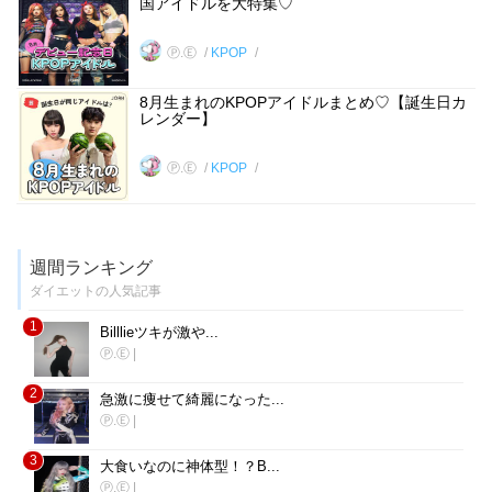
国アイドルを大特集♡
Ⓟ.Ⓔ
KPOP
8月生まれのKPOPアイドルまとめ♡【誕生日カ
レンダー】
Ⓟ.Ⓔ
KPOP
週間ランキング
ダイエットの人気記事
1
Billlieツキが激や...
Ⓟ.Ⓔ
|
2
急激に痩せて綺麗になった...
Ⓟ.Ⓔ
|
3
大食いなのに神体型！？B...
Ⓟ.Ⓔ
|