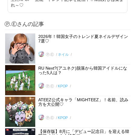
れ～♡
Ⓟ.Ⓔさんの記事
2026年！韓国女子のトレンド夏ネイルデザイン
7選♡
Ⓟ.Ⓔ
ネイル
RU Next?(アユネク)脱落から韓国アイドルにな
った5人は？
Ⓟ.Ⓔ
KPOP
ATEEZ公式キャラ「MIGHTEEZ」！名前、読み
方を大公開♡
Ⓟ.Ⓔ
KPOP
【保存版】8月に「デビュー記念日」を迎える韓