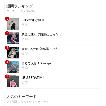
週間ランキング
ダイエットの人気記事
1
Billlieツキが激や...
Ⓟ.Ⓔ
|
2
急激に痩せて綺麗になった...
Ⓟ.Ⓔ
|
3
大食いなのに神体型！？B...
Ⓟ.Ⓔ
|
4
まるで人形！？aespa...
Ⓟ.Ⓔ
|
5
LE SSERAFIMキ...
Ⓟ.Ⓔ
|
人気のキーワード
いま話題になっているキーワード