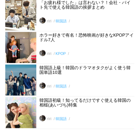
「お疲れ様でした」は言わない？！会社・バイ
ト先で使える韓国語の挨拶まとめ
riri
韓国語
ホラー好きで有名！恐怖映画が好きなKPOPアイ
ドル7人
riri
KPOP
韓国語上級！韓国のドラマオタクがよく使う韓
国単語10選
riri
韓国語
韓国語初級！知ってるだけですぐ使える韓国の
相槌(あいづち)特集
riri
韓国語