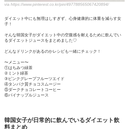
via
https://www.pinterest.co.kr/pin/497788565067420894/
ダイエット中にも無理はしすぎず、心身健康的に体重を減らす女
子！
そんな韓国女子がダイエット中の空腹感を耐えるために飲んでい
るダイエットジュースをまとめました♡
どんなドリンクがあるのかレシピも一緒にチェック！
〜メニュー〜
①はちみつ緑茶
②ミント緑茶
③ピンクグレープフルーツエイド
④タンパク質チョコスムージー
⑤ダークチョコレートコーヒー
⑥パイナップルジュース
韓国女子が日常的に飲んでいるダイエット飲
料まとめ