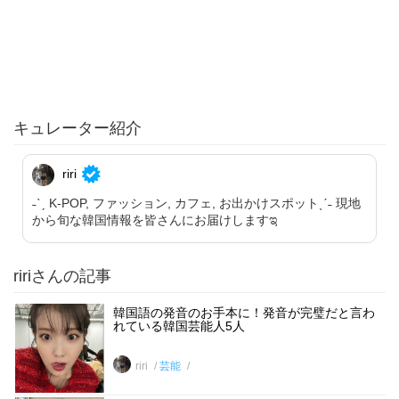
キュレーター紹介
riri
˗ˋˏ K-POP, ファッション, カフェ, お出かけスポットˎˊ˗ 現地
から旬な韓国情報を皆さんにお届けしますಇ
ririさんの記事
韓国語の発音のお手本に！発音が完璧だと言わ
れている韓国芸能人5人
riri
芸能