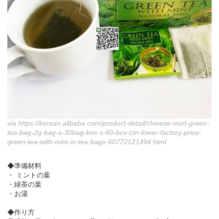
via
https://korean.alibaba.com/product-detail/chinese-mint-green-
tea-bag-2g-bag-x-30bag-box-x-60-box-ctn-lower-factory-price-
green-tea-with-mint-in-tea-bags-60772121494.html
◆準備材料
・ ミントの葉
・緑茶の葉
・お湯
◆作り方