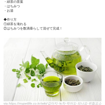
・緑茶の茶葉
・はちみつ
・お湯
◆作り方
①緑茶を淹れる
②はちみつを数滴垂らして混ぜて完成！
via
https://mypetlife.co.kr/wiki/강아지-녹차-먹어도-되나요-위험요소