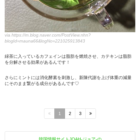
via
https://m.blog.naver.com/PostView.nhn?
blogId=mauna66&logNo=221025913843
緑茶に入っているカフェインは脂肪を燃焼させ、カテキンは脂肪
を分解させる効果があるんです！
さらにミントには消化酵素を刺激し、新陳代謝を上げ体重の減量
にそのまま繋がる成分があるんです♡
1
2
3
韓国情報サイトJOAH-ジョア-の