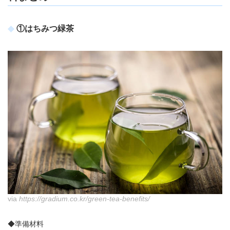
①はちみつ緑茶
via
https://gradium.co.kr/green-tea-benefits/
◆準備材料